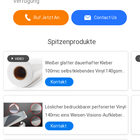
Verfügung
Ruf Jetzt An.
Contact Us
Spitzenprodukte
Weißer glatter dauerhafter Kleber
100mic selbstklebendes Vinyl 140gsm
PVCs für Digital-Drucken
Kontakt
Löslicher bedruckbarer perforierter Vinyl-
140mic eins Weisen-Visions-Aufkleber
für Fenster-Grafiken
Kontakt