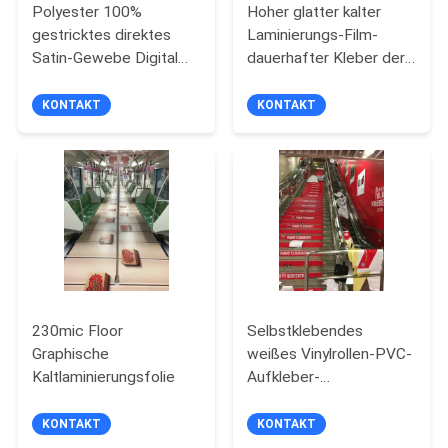
Polyester 100%
Hoher glatter kalter
gestricktes direktes
Laminierungs-Film-
Satin-Gewebe Digital
dauerhafter Kleber der
der Sublimations-
Breiten-1.57m
110gsm, die Flaggen-
KONTAKT
KONTAKT
Fahnen-Gewebe druckt
230mic Floor
Selbstklebendes
Graphische
weißes Vinylrollen-PVC-
Kaltlaminierungsfolie
Aufkleber-
Vinylaufkleber-
Rollenbedruckbares
KONTAKT
KONTAKT
PVC 100mic