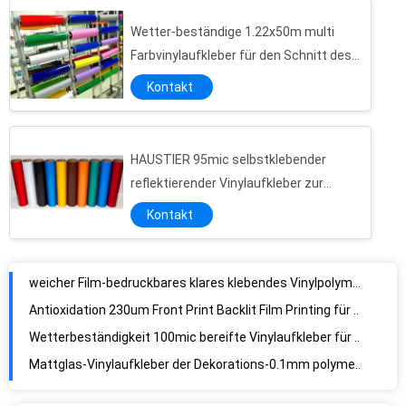
Wetter-beständige 1.22x50m multi
Farbvinylaufkleber für den Schnitt des
Plotters
Kontakt
HAUSTIER 95mic selbstklebender
reflektierender Vinylaufkleber zur
Verkehrssicherheit
Kontakt
weicher Film-bedruckbares klares klebendes Vinylpolymerisches PVC-100micron kalandert
Antioxidation 230um Front Print Backlit Film Printing für Leuchtkasten
Wetterbeständigkeit 100mic bereifte Vinylaufkleber für Fenster-Grafiken
Mattglas-Vinylaufkleber der Dekorations-0.1mm polymerisches PVC
PVC bereifte selbstklebenden lamellierenden Film-erstklassigen Grad für Glas