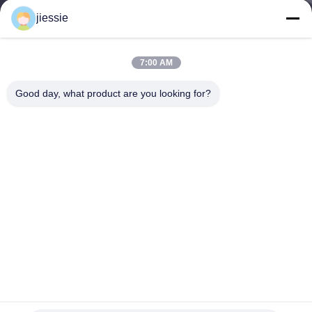
jiessie
KONTAKT
MIT
7:00 AM
UNS
Good day, what product are you looking for?
BITTE UM
EIN
ANGEBOT
SITEMAP
PRIVACY
bedruckbares leuchtendes Glühen 0.62/1.24X45.7m/Roll im
POLICY
dunklen Photoluminescent Vinylaufkleber 2-12 Stunden
Reflektierender Vinylaufkleber
2025-04-30