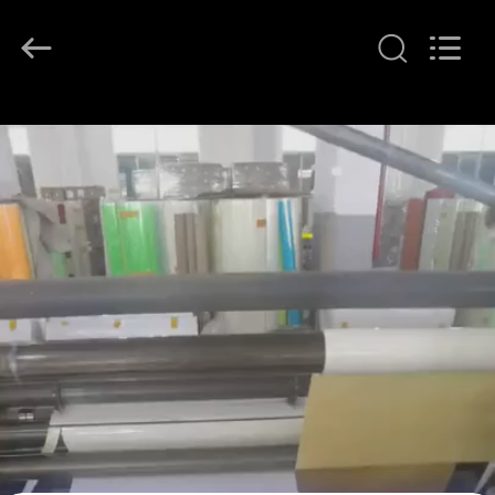
Flad
Ad
Material
Co.,Ltd.
All
Rights
Reserved.
ZU
HAUSE
PRODUKTE
ÜBER
UNS
WERKSBESICHTIGUNG
QUALITÄTSKONTROLLE