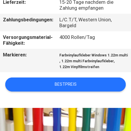
Lieferzeit:
15-20 Tage nachdem die
Zahlung empfangen
KONTAKT
Zahlungsbedingungen:
L/C.T/T, Western Union,
MIT
Bargeld
UNS
Versorgungsmaterial-
4000 Rollen/Tag
Fähigkeit:
BITTE UM
Markieren:
Farbvinylaufkleber Windows 1.22m multi
EIN
,
,
1.22m multi Farbvinylaufkleber
1.22m Vinylfilmstreifen
ANGEBOT
BESTPREIS
SITEMAP
PRIVACY
POLICY