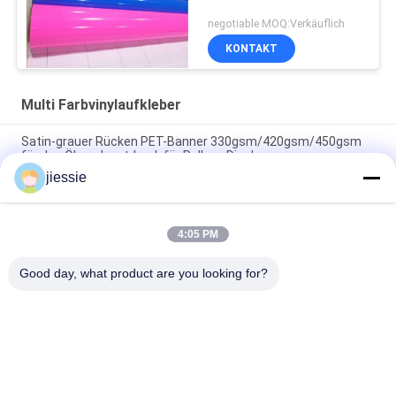
negotiable MOQ:Verkäuflich
KONTAKT
Multi Farbvinylaufkleber
Satin-grauer Rücken PET-Banner 330gsm/420gsm/450gsm
für den Ökosolventdruck für Roll-up-Displays
jiessie
Glanz / Matte Karton verpackt Vinyl Klebstoff Fensterfilm PVC
Aufkleber Farbschneid Vinyl
4:05 PM
Glatte/Matte Color Cutting Vinyl Stickers verschiedene Farben
für Markierung
Good day, what product are you looking for?
Beliebte Kategorien
Alle
Vinylboden-
Vinylaufkleber-Rolle
Aufkleber-Rolle