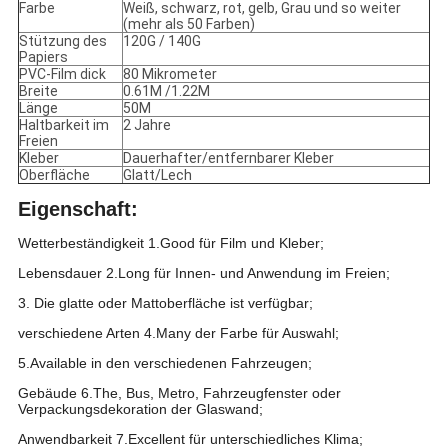
Farbe
Weiß, schwarz, rot, gelb, Grau und so weiter
(mehr als 50 Farben)
Stützung des
120G / 140G
Papiers
PVC-Film dick
80 Mikrometer
Breite
0.61M /1.22M
Länge
50M
Haltbarkeit im
2 Jahre
Freien
Kleber
Dauerhafter/entfernbarer Kleber
Oberfläche
Glatt/Lech
Eigenschaft:
Wetterbeständigkeit 1.Good für Film und Kleber;
Lebensdauer 2.Long für Innen- und Anwendung im Freien;
3. Die glatte oder Mattoberfläche ist verfügbar;
verschiedene Arten 4.Many der Farbe für Auswahl;
5.Available in den verschiedenen Fahrzeugen;
Gebäude 6.The, Bus, Metro, Fahrzeugfenster oder
Verpackungsdekoration der Glaswand;
Anwendbarkeit 7.Excellent für unterschiedliches Klima;