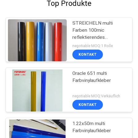
Top Produkte
STREICHELN multi
Farben 100mic
reflektierendes
Vinylbedeckende
negotiable MOQ:1 Rolle
Aufkleber
KONTAKT
Oracle 651 multi
Farbvinylaufkleber
negotiable MOQ:Verkäuflich
KONTAKT
1.22x50m multi
Farbvinylaufkleber