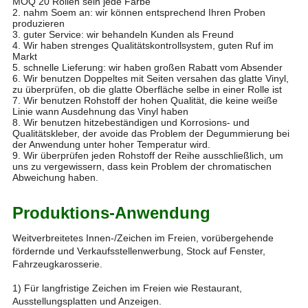
MOQ 20 Rollen sein jede Farbe
2. nahm Soem an: wir können entsprechend Ihren Proben
produzieren
3. guter Service: wir behandeln Kunden als Freund
4. Wir haben strenges Qualitätskontrollsystem, guten Ruf im
Markt
5. schnelle Lieferung: wir haben großen Rabatt vom Absender
6. Wir benutzen Doppeltes mit Seiten versahen das glatte Vinyl,
zu überprüfen, ob die glatte Oberfläche selbe in einer Rolle ist
7. Wir benutzen Rohstoff der hohen Qualität, die keine weiße
Linie wann Ausdehnung das Vinyl haben
8. Wir benutzen hitzebeständigen und Korrosions- und
Qualitätskleber, der avoide das Problem der Degummierung bei
der Anwendung unter hoher Temperatur wird.
9. Wir überprüfen jeden Rohstoff der Reihe ausschließlich, um
uns zu vergewissern, dass kein Problem der chromatischen
Abweichung haben.
Produktions-Anwendung
Weitverbreitetes Innen-/Zeichen im Freien, vorübergehende
fördernde und Verkaufsstellenwerbung, Stock auf Fenster,
Fahrzeugkarosserie.
1) Für langfristige Zeichen im Freien wie Restaurant,
Ausstellungsplatten und Anzeigen.