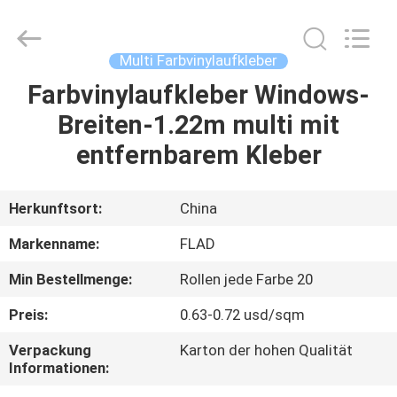
Flad
Ad
Material
Co.,Ltd.
All
Multi Farbvinylaufkleber
Rights
Reserved.
Farbvinylaufkleber Windows-
ZU
Breiten-1.22m multi mit
HAUSE
entfernbarem Kleber
PRODUKTE
Herkunftsort:
China
ÜBER
Markenname:
FLAD
UNS
Min Bestellmenge:
Rollen jede Farbe 20
Preis:
0.63-0.72 usd/sqm
WERKSBESICHTIGUNG
Verpackung
Karton der hohen Qualität
Informationen:
QUALITÄTSKONTROLLE