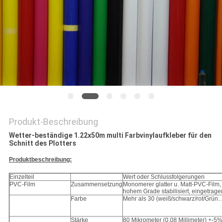
Produkt-Beschreibung
Wetter-beständige 1.22x50m multi Farbvinylaufkleber für den
Schnitt des Plotters
Produktbeschreibung:
Einzelteil
Wert oder Schlussfolgerungen
PVC-Film
Zusammensetzung
Monomerer glatter u. Matt-PVC-Film, 
hohem Grade stabilisiert, eingetrage
Farbe
Mehr als 30 (weiß/schwarz/rot/Grün
Stärke
80 Mikrometer (0,08 Millimeter) +-5