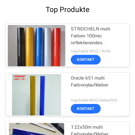
Top Produkte
STREICHELN multi
Farben 100mic
reflektierendes
Vinylbedeckende
negotiable MOQ:1 Rolle
Aufkleber
KONTAKT
Oracle 651 multi
Farbvinylaufkleber
negotiable MOQ:Verkäuflich
KONTAKT
1.22x50m multi
Farbvinylaufkleber