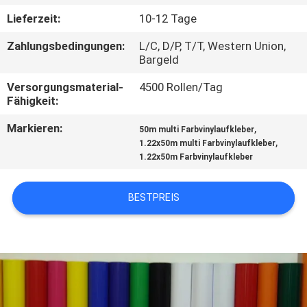
Lieferzeit:
10-12 Tage
KONTAKT
Zahlungsbedingungen:
L/C, D/P, T/T, Western Union,
MIT
Bargeld
UNS
Versorgungsmaterial-
4500 Rollen/Tag
Fähigkeit:
BITTE UM
Markieren:
,
50m multi Farbvinylaufkleber
EIN
,
1.22x50m multi Farbvinylaufkleber
1.22x50m Farbvinylaufkleber
ANGEBOT
BESTPREIS
SITEMAP
PRIVACY
POLICY