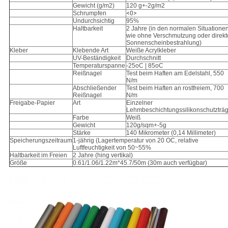
Gewicht (g/m2)
120 g+-2g/m2
Schrumpfen
<0>
Undurchsichtig
95%
Haltbarkeit
2 Jahre (in den normalen Situatione
wie ohne Verschmutzung oder direkt
Sonnenscheinbestrahlung)
Kleber
Klebende Art
Weiße Acrylkleber
UV-Beständigkeit
Durchschnitt
Temperaturspanne
-25oC | 85oC
Reißnagel
Test beim Haften am Edelstahl, 550
N/m
Abschließender
Test beim Haften an rostfreiem, 700
Reißnagel
N/m
Freigabe-Papier
Art
Einzelner
Lehmbeschichtungssilikonschutzträ
Farbe
Weiß
Gewicht
120g/sqm+-5g
Stärke
140 Mikrometer (0,14 Millimeter)
Speicherungszeitraum
1-jährig (Lagertemperatur von 20 OC, relative
Luftfeuchtigkeit von 50~55%
Haltbarkeit im Freien
2 Jahre (hing vertikal)
Größe
0.61/1.06/1.22m*45.7/50m (30m auch verfügbar)