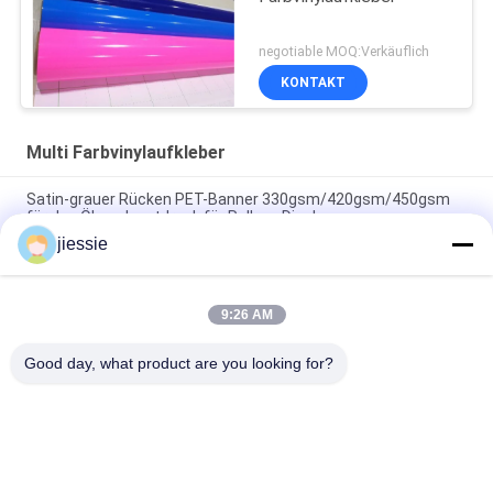
negotiable MOQ:Verkäuflich
KONTAKT
Multi Farbvinylaufkleber
Satin-grauer Rücken PET-Banner 330gsm/420gsm/450gsm
für den Ökosolventdruck für Roll-up-Displays
jiessie
Glanz / Matte Karton verpackt Vinyl Klebstoff Fensterfilm PVC
Aufkleber Farbschneid Vinyl
9:26 AM
Glatte/Matte Color Cutting Vinyl Stickers verschiedene Farben
für Markierung
Good day, what product are you looking for?
Beliebte Kategorien
Alle
Vinylboden-
Vinylaufkleber-Rolle
Aufkleber-Rolle