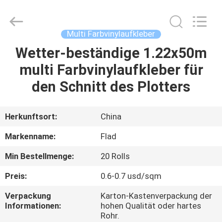
Flad
Ad
Material
Co.,Ltd.
All
Multi Farbvinylaufkleber
Rights
Reserved.
Wetter-beständige 1.22x50m
ZU
multi Farbvinylaufkleber für
HAUSE
den Schnitt des Plotters
PRODUKTE
Herkunftsort:
China
ÜBER
Markenname:
Flad
UNS
Min Bestellmenge:
20 Rolls
Preis:
0.6-0.7 usd/sqm
WERKSBESICHTIGUNG
Verpackung
Karton-Kastenverpackung der
Informationen:
hohen Qualität oder hartes
QUALITÄTSKONTROLLE
Rohr.