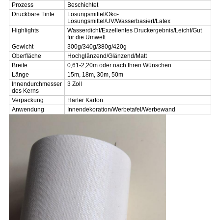
Prozess
Beschichtet
Druckbare Tinte
Lösungsmittel/Öko-
Lösungsmittel/UV/Wasserbasiert/Latex
Highlights
Wasserdicht/Exzellentes Druckergebnis/Leicht/Gut
für die Umwelt
Gewicht
300g/340g/380g/420g
Oberfläche
Hochglänzend/Glänzend/Matt
Breite
0,61-2,20m oder nach Ihren Wünschen
Länge
15m, 18m, 30m, 50m
Innendurchmesser
3 Zoll
des Kerns
Verpackung
Harter Karton
Anwendung
Innendekoration/Werbetafel/Werbewand