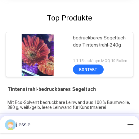
Top Produkte
bedruckbares Segeltuch
des Tintenstrahl-240g
1-1.15 usd/sqm MOQ:10 Rollen
KONTAKT
Tintenstrahl-bedruckbares Segeltuch
Mit Eco-Solvent bedruckbare Leinwand aus 100 % Baumwolle,
380 g, weiß/gelb, leere Leinwand für Kunstmalerei
3.2m Großformat Öko-Lösungsmittel druckbar Polyester
jiessie
Tintenstrahl Leinwand 260g Weißkunst Leinwand zum Malen
Wand Leinwand