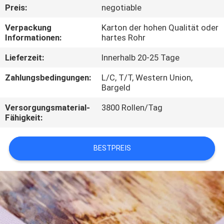
Preis:
negotiable
KONTAKT
Verpackung
Karton der hohen Qualität oder
MIT
Informationen:
hartes Rohr
UNS
Lieferzeit:
Innerhalb 20-25 Tage
Zahlungsbedingungen:
L/C, T/T, Western Union,
BITTE UM
Bargeld
EIN
Versorgungsmaterial-
3800 Rollen/Tag
Fähigkeit:
ANGEBOT
BESTPREIS
SITEMAP
PRIVACY
POLICY