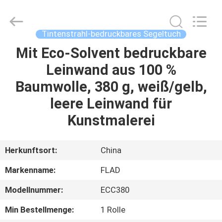
Flad
Ad
Material
Co.,Ltd.
All
Tintenstrahl-bedruckbares Segeltuch
Rights
Reserved.
Mit Eco-Solvent bedruckbare
ZU
Leinwand aus 100 %
HAUSE
Baumwolle, 380 g, weiß/gelb,
PRODUKTE
leere Leinwand für
Kunstmalerei
ÜBER
UNS
Herkunftsort:
China
Markenname:
FLAD
WERKSBESICHTIGUNG
Modellnummer:
ECC380
QUALITÄTSKONTROLLE
Min Bestellmenge:
1 Rolle