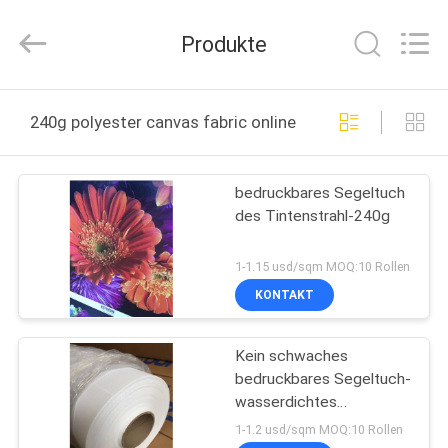
Flad
Ad
Material
Produkte
Co.,Ltd.
All
Rights
Reserved.
ZU
240g polyester canvas fabric online manufacture
HAUSE
bedruckbares Segeltuch
PRODUKTE
des Tintenstrahl-240g
ÜBER
1-1.15 usd/sqm MOQ:10 Rollen
UNS
KONTAKT
Kein schwaches
WERKSBESICHTIGUNG
bedruckbares Segeltuch-
wasserdichtes
QUALITÄTSKONTROLLE
Polyester-Segeltuch des
1-1.2 usd/sqm MOQ:10 Rollen