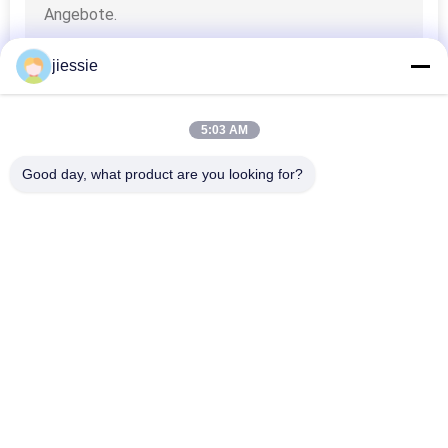
jiessie
5:03 AM
Good day, what product are you looking for?
Beliebte Kategorien
Alle
Vinylboden-
Vinylaufkleber-Rolle
Aufkleber-Rolle
Magnetisches Blatt 
Selbstklebender 
Rolls
Vinylaufkleber
Reflektierender 
Multi 
Vinylaufkleber
Farbvinylaufkleber