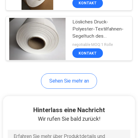
Tintenstrahl-300g
KONTAKT
KONTAKT
Lösliches Druck-
MIT
Polyester-Textilfahnen-
UNS
Segeltuch des
Tintenstrahl-240GSM
negotiable MOQ:1 Rolle
BITTE UM
KONTAKT
EIN
ANGEBOT
Sehen Sie mehr an
SITEMAP
Hinterlass eine Nachricht
PRIVACY
Wir rufen Sie bald zurück!
POLICY