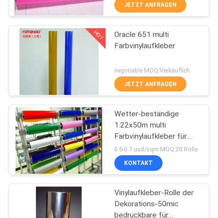
JETZT ANFRAGEN
KONTAKT
HOT
Oracle 651 multi
MIT
14
Farbvinylaufkleber
UNS
Magnetisches Blatt
negotiable MOQ:Verkäuflich
Rolls
BITTE UM
JETZT ANFRAGEN
EIN
Wetter-beständige
ANGEBOT
1.22x50m multi
Farbvinylaufkleber für
30
SITEMAP
den Schnitt des Plotters
0.6-0.7 usd/sqm MOQ:20 Rolls
Selbstklebender
KONTAKT
PRIVACY
Vinylaufkleber
Vinylaufkleber-Rolle der
POLICY
Dekorations-50mic
bedruckbare für