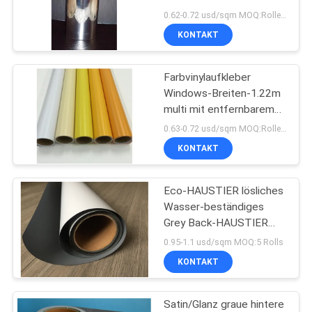
Fahrzeugkarosserie und
0.62-0.72 usd/sqm MOQ:Rollen jede Farbe 20
Windows
KONTAKT
81
Reflektierender
Farbvinylaufkleber
Windows-Breiten-1.22m
Vinylaufkleber
multi mit entfernbarem
Kleber
0.63-0.72 usd/sqm MOQ:Rollen jede Farbe 20
KONTAKT
Eco-HAUSTIER lösliches
31
Wasser-beständiges
Multi
Grey Back-HAUSTIER
Film-330G
0.95-1.1 usd/sqm MOQ:5 Rolls
Farbvinylaufkleber
KONTAKT
Satin/Glanz graue hintere