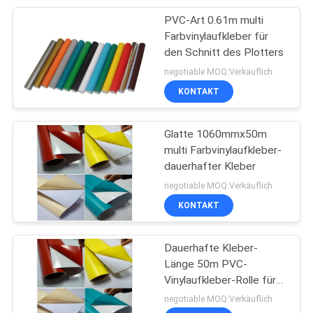
PVC-Art 0.61m multi
15
Farbvinylaufkleber für
Tintenstrahl-
den Schnitt des Plotters
negotiable MOQ:Verkäuflich
bedruckbares
KONTAKT
Segeltuch
Glatte 1060mmx50m
multi Farbvinylaufkleber-
dauerhafter Kleber
26
negotiable MOQ:Verkäuflich
KONTAKT
PVC-Flexfahne
Dauerhafte Kleber-
Länge 50m PVC-
Vinylaufkleber-Rolle für
Innenzeichen im Freien
negotiable MOQ:Verkäuflich