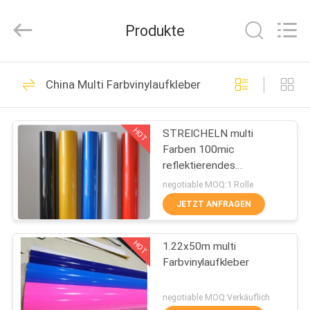
Flad
Ad
Material
Produkte
Co.,Ltd.
All
Rights
Reserved.
ZU
75
China Multi Farbvinylaufkleber
HAUSE
Vinylaufkleber-Rolle
HOT
STREICHELN multi
PRODUKTE
Farben 100mic
reflektierendes
ÜBER
Vinylbedeckende
negotiable MOQ:1 Rolle
Aufkleber
UNS
JETZT ANFRAGEN
15
Vinylboden-
HOT
1.22x50m multi
WERKSBESICHTIGUNG
Farbvinylaufkleber
Aufkleber-Rolle
QUALITÄTSKONTROLLE
negotiable MOQ:Verkäuflich