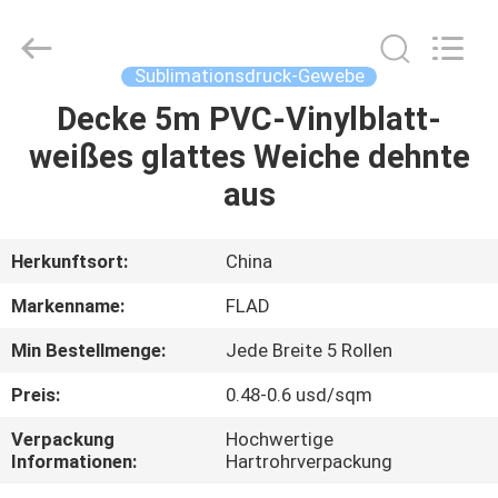
Flad
Ad
Material
Co.,Ltd.
All
Sublimationsdruck-Gewebe
Rights
Reserved.
Decke 5m PVC-Vinylblatt-
ZU
weißes glattes Weiche dehnte
HAUSE
aus
PRODUKTE
Herkunftsort:
China
ÜBER
Markenname:
FLAD
UNS
Min Bestellmenge:
Jede Breite 5 Rollen
Preis:
0.48-0.6 usd/sqm
WERKSBESICHTIGUNG
Verpackung
Hochwertige
Informationen:
Hartrohrverpackung
QUALITÄTSKONTROLLE