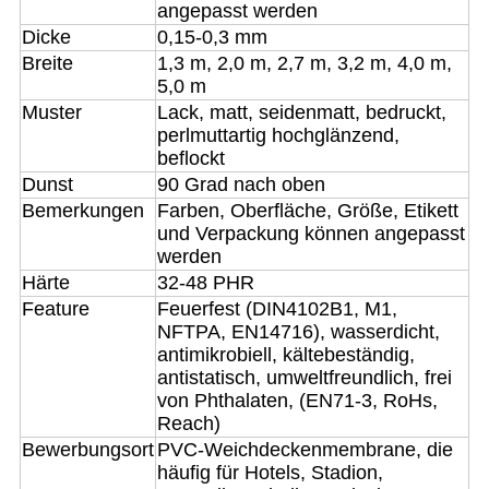
angepasst werden
Dicke
0,15-0,3 mm
Breite
1,3 m, 2,0 m, 2,7 m, 3,2 m, 4,0 m,
5,0 m
Muster
Lack, matt, seidenmatt, bedruckt,
perlmuttartig hochglänzend,
beflockt
Dunst
90 Grad nach oben
Bemerkungen
Farben, Oberfläche, Größe, Etikett
und Verpackung können angepasst
werden
Härte
32-48 PHR
Feature
Feuerfest (DIN4102B1, M1,
NFTPA, EN14716), wasserdicht,
antimikrobiell, kältebeständig,
antistatisch, umweltfreundlich, frei
von Phthalaten, (EN71-3, RoHs,
Reach)
Bewerbungsort
PVC-Weichdeckenmembrane, die
häufig für Hotels, Stadion,