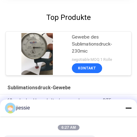
Top Produkte
Gewebe des
Sublimationsdruck-
230mic
negotiable MOQ:1 Rolle
KONTAKT
Sublimationsdruck-Gewebe
60cm bedruckbarer kalter/warmer abgezogener DTF-
HAUSTIER Filmstreifen für Wärmeübertragung
jiessie
Bedruckbarer Swimmingpool lichtdurchlässiger PVC-
Ausdehnungs-Decken-Film-UVdekor 180mic/220mic/250mic
6:27 AM
T-Shirt dunkle Farbtintenstrahl-Kopierpapier für Gewebe A3 A4