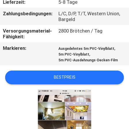
Lieferzeit:
5-8 Tage
KONTAKT
Zahlungsbedingungen:
L/C, D/P, T/T, Western Union,
Bargeld
MIT
UNS
Versorgungsmaterial-
2800 Brötchen / Tag
Fähigkeit:
Markieren:
,
BITTE UM
Ausgedehntes 5m PVC-Vinylblatt
,
5m PVC-Vinylblatt
EIN
5m PVC-Ausdehnungs-Decken-Film
ANGEBOT
BESTPREIS
SITEMAP
PRIVACY
POLICY