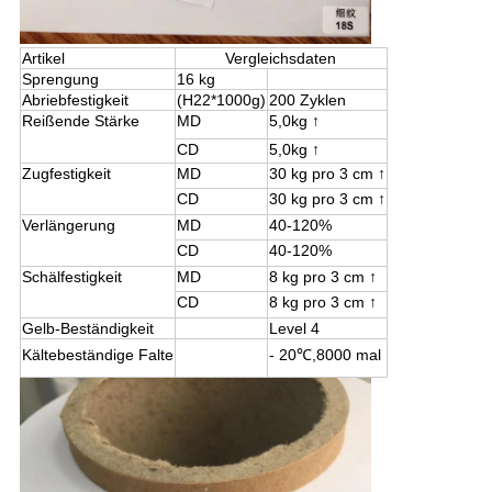
Artikel
Vergleichsdaten
Sprengung
16 kg
Abriebfestigkeit
(H22*1000g)
200 Zyklen
Reißende Stärke
MD
5,0kg ↑
CD
5,0kg ↑
Zugfestigkeit
MD
30 kg pro 3 cm ↑
CD
30 kg pro 3 cm ↑
Verlängerung
MD
40-120%
CD
40-120%
Schälfestigkeit
MD
8 kg pro 3 cm ↑
CD
8 kg pro 3 cm ↑
Gelb-Beständigkeit
Level 4
Kältebeständige Falte
- 20
℃,
8000 mal