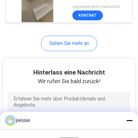
Leuchtkastengebrauch
negotiable MOQ:Verkäuflich
Färbungs-Tintendrucken
KONTAKT
hintergrundbeleuchteten
HAUSTIER Film 100mic
Sehen Sie mehr an
Hinterlass eine Nachricht
Wir rufen Sie bald zurück!
jiessie