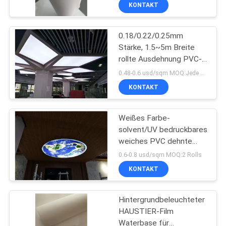
250mic
KONTAKT
KONTAKT
0.18/0.22/0.25mm
MIT
Stärke, 1.5~5m Breite
UNS
rollte Ausdehnung PVC-
Decken-Film für
0.48-0.6 usd/sqm MOQ:Jede Breite 5 Rollen
Ökolösungsmittel,
BITTE UM
KONTAKT
UVdrucken
EIN
Weißes Farbe-
ANGEBOT
solvent/UV bedruckbares
weiches PVC dehnte
SITEMAP
Deckenfilm 250mic für
0.6-0.8 usd/sqm MOQ:2 Rolls
das Innen- und im
KONTAKT
Freiendoceration aus
PRIVACY
Hintergrundbeleuchteter
POLICY
HAUSTIER-Film
Waterbase für