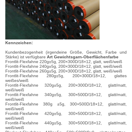
Kennzeichen:
Kundenbezogenheit (irgendeine Größe, Gewicht, Farbe und
Stärke) ist verfügbare
Art Gewichtsgarn-Oberflächenfarbe
Frontlit-Flexfahne 220g±5g, 200×300D/18×12, glatt, weiß/weiß
Frontlit-Flexfahne 240g±5g, 200×300D/18×12, glatt, weiß/weiß
Frontlit-Flexfahne 260g±5g, 200×300D/18×12, glatt, weiß/weiß
Frontlit-Flexfahne 280g±5g, 200×300D/18×12, glattes
weißes/weiß
Frontlit-Flexfahne 320g±5g, 200×300D/18×12, glatt/matt,
weiß/weiß
Frontlit-Flexfahne 340g±5g, 300×500D/18×12, glatt/matt,
weiß/weiß
Frontlit-Flexfahne 380g ±5g, 300×500D/18×12, glatt/matt,
weiß/weiß
Frontlit-Flexfahne 420g±5g, 300×500D/18×12, glatt/matt,
weiß/weiß
Frontlit-Flexfahne 440g±5g, 300×500D/18×12, glatt/matt,
weiß/weiß