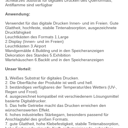
Schwarzes Substrat für digitales Drucken des Querformats,
Antiflamme sind verfügbar
Anwendung:
Verwendet für das digitale Drucken Innen- und im Freien. Gute
Glattheit, hochfeste, stabile Tintenabsorption, ausgezeichnete
Druckfähigkeit
Leuchtkästen des Formats 1.Large
2.Display (Innen- und im Freien)
Leuchtkästen 3.Airport
Wandgemälde 4.Building und in den Speicheranzeigen
Dekoration des Standes 5.Exhibition
Wartehäuschen 6.Backlit und in den Speicheranzeigen
Unser Vorteil:
1.
Weißes Substrat für digitales Drucken.
2. Die Oberfläche der Produkte ist weiß und hell.
3. beständiges verfügbares der Temperatur/des Wetters (UV-,
Regen und Frost).
4. ausgezeichnet kompatibel mit verschiedenem Lösungsmittel
basierte Digitaldrucker.
5. Das helle Getriebe macht das Drucken erreichen den
wünschenswerten Effekt.
6. hohes industrielles Stärkegarn, besonders passend für
Anschlagtafel des großen Formats.
7. gute Glattheit, hohe Klebefestigkeit, stabile Tintenabsorption,