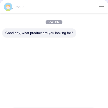
jiessie
Umweltfreundliche Satin-Grau-Rückseite PET-Film
350mic/450GSM für X-Banner / Display / Roll-up-Banner-
Stand
5:43 PM
FLAD Bedruckbares Displaymaterial graues Blockout-PET-
Banner 330 g/450 g für Roll-Up/X-Banner
Good day, what product are you looking for?
Beliebte Kategorien
Alle
Vinylboden-
Vinylaufkleber-Rolle
Aufkleber-Rolle
Magnetisches Blatt 
Selbstklebender 
Rolls
Vinylaufkleber
Reflektierender 
Multi 
Vinylaufkleber
Farbvinylaufkleber
Ein Weisen-Visions-
Kalter Laminierungs-
Aufkleber
Film