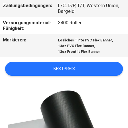
Zahlungsbedingungen:
L/C, D/P, T/T, Western Union,
KONTAKT
Bargeld
MIT
Versorgungsmaterial-
3400 Rollen
Fähigkeit:
UNS
Markieren:
,
Lösliches Tinte PVC Flex Banner
,
13oz PVC Flex Banner
BITTE UM
13oz Frontlit Flex Banner
EIN
ANGEBOT
BESTPREIS
SITEMAP
PRIVACY
POLICY