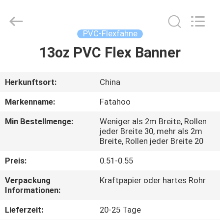
Flad
Ad
Material
Co.,Ltd.
All
PVC-Flexfahne
Rights
Reserved.
13oz PVC Flex Banner
ZU
HAUSE
Herkunftsort:
China
PRODUKTE
Markenname:
Fatahoo
Min Bestellmenge:
Weniger als 2m Breite, Rollen
ÜBER
jeder Breite 30, mehr als 2m
Breite, Rollen jeder Breite 20
UNS
Preis:
0.51-0.55
WERKSBESICHTIGUNG
Verpackung
Kraftpapier oder hartes Rohr
Informationen:
QUALITÄTSKONTROLLE
Lieferzeit:
20-25 Tage