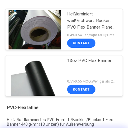
Heißlaminiert
weiß/schwarz Rücken
PVC Flex Banner Plane
440gsm (13oz)
0.49-0.54 usd/sqm MOQ:Unterhalb 2m Breite Rollen jeder Größe 40, mehr als 2m Breite, Rollen jeder Größe 20
KONTAKT
13oz PVC Flex Banner
0.51-0.55 MOQ:Weniger als 2m Breite, Rollen jeder Breite 30, mehr als 2m Breite, Rollen jeder Breite 20
KONTAKT
PVC-Flexfahne
Heiß-/kaltlaminiertes PVC-Frontlit-/Backlit-/Blockout-Flex-
Banner 440 g/m² (13 Unzen) für Außenwerbung