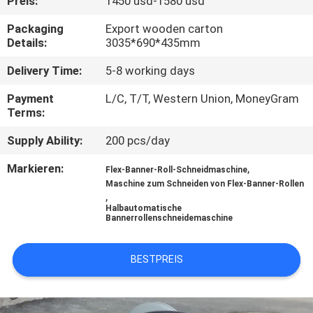
Preis:
1450 usd-1580 usd
KONTAKT
Packaging
Export wooden carton
Details:
3035*690*435mm
MIT
Delivery Time:
5-8 working days
UNS
Payment
L/C, T/T, Western Union, MoneyGram
Terms:
BITTE UM
Supply Ability:
200 pcs/day
EIN
ANGEBOT
Markieren:
,
Flex-Banner-Roll-Schneidmaschine
Maschine zum Schneiden von Flex-Banner-Rollen
,
Halbautomatische
SITEMAP
Bannerrollenschneidemaschine
PRIVACY
BESTPREIS
POLICY