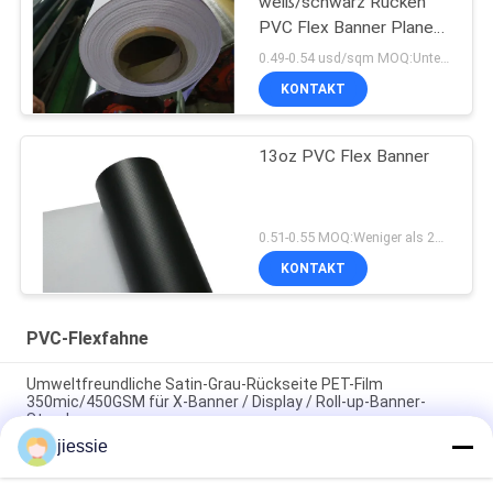
weiß/schwarz Rücken
PVC Flex Banner Plane
440gsm (13oz)
0.49-0.54 usd/sqm MOQ:Unterhalb 2m Breite Rollen jeder Größe 40, mehr als 2m Breite, Rollen jeder Größe 20
KONTAKT
13oz PVC Flex Banner
0.51-0.55 MOQ:Weniger als 2m Breite, Rollen jeder Breite 30, mehr als 2m Breite, Rollen jeder Breite 20
KONTAKT
PVC-Flexfahne
Umweltfreundliche Satin-Grau-Rückseite PET-Film
350mic/450GSM für X-Banner / Display / Roll-up-Banner-
Stand
jiessie
FLAD Bedruckbares Displaymaterial graues Blockout-PET-
Banner 330 g/450 g für Roll-Up/X-Banner