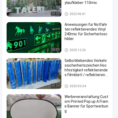
ylaufkleber-110mic
Selbstklebender Vinylaufkleber
00:20
2022-06-01
Anweisungen für Notfahr
ten reflektierendes Vinyl
240mic für Sicherheitssc
hilder
Reflektierender Vinylaufkleber
00:07
2025-12-26
Selbstklebendes Verkehr
ssicherheitszeichen Hoc
hfestigkeit reflektierende
s Filmblatt / reflektierend
es Vinyl-Straßenzeichen
Reflektierender Vinylaufkleber
00:24
2025-03-24
Werbeveranstaltung Cust
om Printed Pop up A Fram
e Banner für Sportwerbun
g