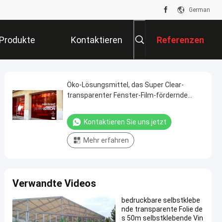
German
Produkte
Kontaktieren
Referenzen
Sie Uns
Öko-Lösungsmittel, das Super Clear-
transparenter Fenster-Film-fördernde
selbstklebende Abziehbild-Vinylmaterialien
druckt
Kontaktieren Sie uns jetzt
Mehr erfahren
Verwandte Videos
bedruckbare selbstklebe
nde transparente Folie de
s 50m selbstklebende Vin