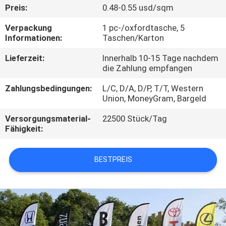
Preis:
0.48-0.55 usd/sqm
KONTAKT
Verpackung
1 pc-/oxfordtasche, 5
MIT
Informationen:
Taschen/Karton
UNS
Lieferzeit:
Innerhalb 10-15 Tage nachdem
die Zahlung empfangen
BITTE UM
Zahlungsbedingungen:
L/C, D/A, D/P, T/T, Western
Union, MoneyGram, Bargeld
EIN
Versorgungsmaterial-
22500 Stück/Tag
ANGEBOT
Fähigkeit:
SITEMAP
BESTPREIS
PRIVACY
POLICY