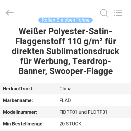
Flad
Ad
Material
Co.,Ltd.
All
Rollen Sie oben Fahne
Rights
Reserved.
Weißer Polyester-Satin-
ZU
Flaggenstoff 110 g/m² für
HAUSE
direkten Sublimationsdruck
PRODUKTE
für Werbung, Teardrop-
Banner, Swooper-Flagge
ÜBER
UNS
Herkunftsort:
China
Markenname:
FLAD
WERKSBESICHTIGUNG
Modellnummer:
FlDTF01 und FLDTF01
QUALITÄTSKONTROLLE
Min Bestellmenge:
20 STÜCK