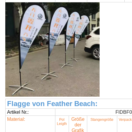
Flagge von Feather Beach:
Artikel Nr.:
FlDBF0
Material:
Größe
Pol
Stangengröße
Verpac
Leigth
der
Grafik