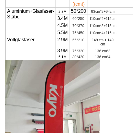
((cm)
)
Aluminium+Glasfaser-
50*200
2.8M
93cm*2+94cm
Stäbe
3.4M
60*250
110cm*2+115cm
4.5M
70*370
110cm*3+115cm
5.5M
75*450
110cm*4+115cm
Vollglasfaser
2.9M
65*210
149 cm + 149
cm
3.9M
75*320
136 cm*3
5.1M
80*420
136 cm*4