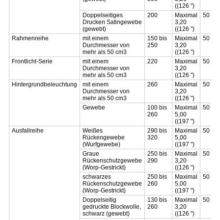
((126 ")
Doppelseitiges
200
Maximal
50 bis
Drucken Satingewebe
3,20
(gewebt)
((126 ")
Rahmenreihe
mit einem
150 bis
Maximal
50 bis
Durchmesser von
250
3,20
mehr als 50 cm3
((126 ")
Frontlicht-Serie
mit einem
220
Maximal
50 bis
Durchmesser von
3,20
mehr als 50 cm3
((126 ")
Hintergrundbeleuchtung
mit einem
260
Maximal
50 bis
Durchmesser von
3,20
mehr als 50 cm3
((126 ")
Gewebe
100 bis
Maximal
50 bis
260
5,00
((197 ")
Ausfallreihe
Weißes
290 bis
Maximal
50 bis
Rückengewebe
320
5,00
(Wurfgewebe)
((197 ")
Graue
250 bis
Maximal
50 bis
Rückenschutzgewebe
290
3,20
(Worp-Gestrickt)
((126 ")
schwarzes
250 bis
Maximal
50 bis
Rückenschutzgewebe
260
5,00
(Worp-Gestrickt)
((197 ")
Doppelseitig
130 bis
Maximal
50 bis
gedruckte Blockwolle,
260
3,20
schwarz (gewebt)
((126 ")