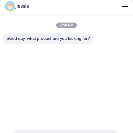
jiessie
Werbung mit individuellem Logo-Druck, rechteckig,
tropfenförmig, mit Federn, Fahnenstange aus Aluminium und
Fiberglas, Strandflaggen-Banner
2:50 PM
Flacher, einziehbarer, breiter Basis-Aluminium-
Rollbannerständer für Werbung
Good day, what product are you looking for?
Beliebte Kategorien
Alle
Vinylboden-
Vinylaufkleber-Rolle
Aufkleber-Rolle
Magnetisches Blatt 
Selbstklebender 
Rolls
Vinylaufkleber
Reflektierender 
Multi 
Vinylaufkleber
Farbvinylaufkleber
Ein Weisen-Visions-
Kalter Laminierungs-
Aufkleber
Film