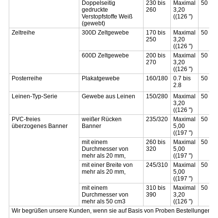
Doppelseitig
230 bis
Maximal
50 bis
gedruckte
260
3,20
Verstopfstoffe Weiß
((126 ")
(gewebt)
Zeltreihe
300D Zeltgewebe
170 bis
Maximal
50 bis
250
3,20
((126 ")
600D Zeltgewebe
200 bis
Maximal
50 bis
270
3,20
((126 ")
Posterreihe
Plakatgewebe
160/180
0.7 bis
50 bis
2.8
Leinen-Typ-Serie
Gewebe aus Leinen
150/280
Maximal
50 bis
3,20
((126 ")
PVC-freies
weißer Rücken
235/320
Maximal
50 bis
überzogenes Banner
Banner
5,00
((197 ")
mit einem
260 bis
Maximal
50 bis
Durchmesser von
320
5,00
mehr als 20 mm,
((197 ")
mit einer Breite von
245/310
Maximal
50 bis
mehr als 20 mm,
5,00
((197 ")
mit einem
310 bis
Maximal
50 bis
Durchmesser von
390
3,20
mehr als 50 cm3
((126 ")
Wir begrüßen unsere Kunden, wenn sie auf Basis von Proben Bestellungen a