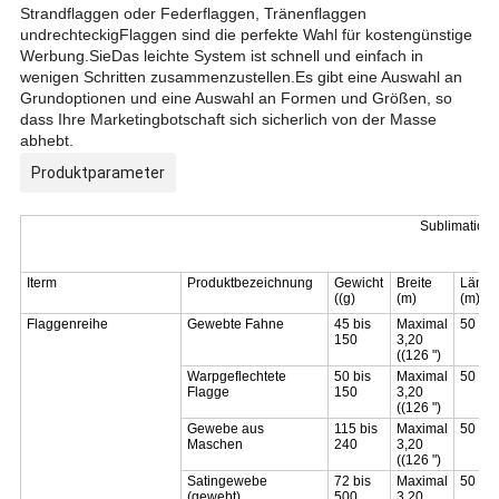
Strandflaggen oder Federflaggen, Tränenflaggen
und
rechteckig
Flaggen sind die perfekte Wahl für kostengünstige
Werbung.
Sie
Das leichte System ist schnell und einfach in
wenigen Schritten zusammenzustellen.Es gibt eine Auswahl an
Grundoptionen und eine Auswahl an Formen und Größen, so
dass Ihre Marketingbotschaft sich sicherlich von der Masse
abhebt.
Produktparameter
Sublimation
Iterm
Produktbezeichnung
Gewicht
Breite
Länge
((g)
(m)
(m)
Flaggenreihe
Gewebte Fahne
45 bis
Maximal
50 bis
150
3,20
((126 ")
Warpgeflechtete
50 bis
Maximal
50 bis
Flagge
150
3,20
((126 ")
Gewebe aus
115 bis
Maximal
50 bis
Maschen
240
3,20
((126 ")
Satingewebe
72 bis
Maximal
50 bis
(gewebt)
500
3,20