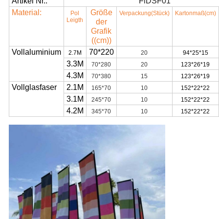
Artikel Nr.:
FlDSF01
Material:
Größe
Pol
Verpackung
(Stück)
Kartonmaß
(cm)
Leigth
der
Grafik
((cm)
)
Vollaluminium
70*220
2.7M
20
94*25*15
3.3M
70*280
20
123*26*19
4.3M
70*380
15
123*26*19
Vollglasfaser
2.1M
165*70
10
152*22*22
3.1M
245*70
10
152*22*22
4.2M
345*70
10
152*22*22