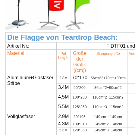
Die Flagge von Teardrop Beach:
Artikel Nr.:
FlDTF01 un
Material:
Größe
Pol
Stangengröße
Ver
Leigth
der
Grafik
((cm)
)
Aluminium+Glasfaser-
70*170
2.8M
66cm*2+70cm+90cm
Stäbe
3.4M
90*200
86cm*2+90cm*2
4.5M
100*280
110cm*2+115cm*2
5.5M
125*350
110cm*3+115cm*2
Vollglasfaser
2.9M
80*195
149 cm + 149 cm
4.3M
100*310
149cm*2+148cm
5.6M
120*360
149cm*3+148cm