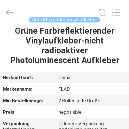
Flad
Ad
Material
Co.,Ltd.
All
Reflektierender Vinylaufkleber
Rights
Reserved.
Grüne Farbreflektierender
ZU
Vinylaufkleber-nicht
HAUSE
radioaktiver
PRODUKTE
Photoluminescent Aufkleber
ÜBER
Herkunftsort:
China
UNS
Markenname:
FLAD
Min Bestellmenge:
2 Rollen jede Größe
WERKSBESICHTIGUNG
Preis:
negotiable
QUALITÄTSKONTROLLE
Verpackung
1) Innere Verpackung: