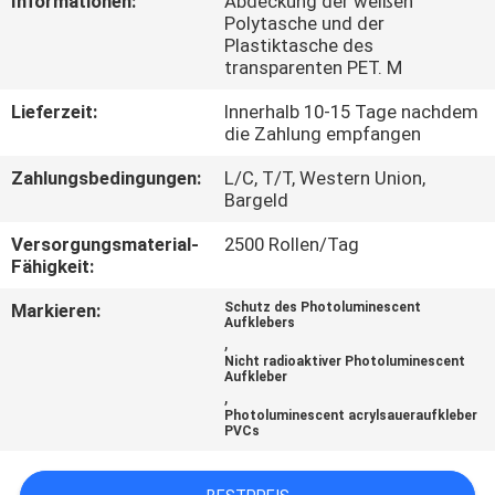
Informationen:
Abdeckung der weißen
Polytasche und der
KONTAKT
Plastiktasche des
transparenten PET. M
MIT
Lieferzeit:
Innerhalb 10-15 Tage nachdem
UNS
die Zahlung empfangen
Zahlungsbedingungen:
L/C, T/T, Western Union,
BITTE UM
Bargeld
EIN
Versorgungsmaterial-
2500 Rollen/Tag
ANGEBOT
Fähigkeit:
Markieren:
Schutz des Photoluminescent
Aufklebers
SITEMAP
,
Nicht radioaktiver Photoluminescent
Aufkleber
,
PRIVACY
Photoluminescent acrylsaueraufkleber
PVCs
POLICY