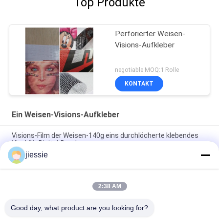
Top Produkte
Perforierter Weisen-
Visions-Aufkleber
negotiable MOQ:1 Rolle
KONTAKT
Ein Weisen-Visions-Aufkleber
Visions-Film der Weisen-140g eins durchlöcherte klebendes
Vinyl für Digital-Drucken
jiessie
Bedruckbare Weisen-Visions-perforierter Vinylaufkleber 40%
Transparenz-eine für Fenster-Werbung
2:38 AM
Perforiertes Weisen-Visions-MikroAbziehbild des Vinyleins
140mic/140g für Digital-Drucken
Good day, what product are you looking for?