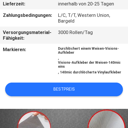
Lieferzeit:
innerhalb von 20-25 Tagen
KONTAKT
Zahlungsbedingungen:
L/C, T/T, Western Union,
MIT
Bargeld
UNS
Versorgungsmaterial-
3000 Rollen/Tag
Fähigkeit:
BITTE UM
Markieren:
Durchlöchert einem Weisen-Visions-
Aufkleber
,
EIN
Visions-Aufkleber der Weisen-140mic
eins
ANGEBOT
,
140mic durchlöcherte Vinylaufkleber
SITEMAP
BESTPREIS
PRIVACY
POLICY