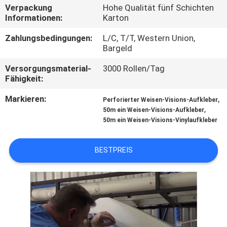
Verpackung
Hohe Qualität fünf Schichten
Informationen:
Karton
KONTAKT
MIT
Zahlungsbedingungen:
L/C, T/T, Western Union,
Bargeld
UNS
Versorgungsmaterial-
3000 Rollen/Tag
Fähigkeit:
BITTE UM
Markieren:
,
Perforierter Weisen-Visions-Aufkleber
EIN
,
50m ein Weisen-Visions-Aufkleber
ANGEBOT
50m ein Weisen-Visions-Vinylaufkleber
BESTPREIS
SITEMAP
PRIVACY
POLICY