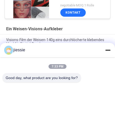
negotiable MOQ:1 Rolle
KONTAKT
Ein Weisen-Visions-Aufkleber
Visions-Film der Weisen-140g eins durchlöcherte klebendes
Vinyl für Digital-Drucken
jiessie
Bedruckbare Weisen-Visions-perforierter Vinylaufkleber 40%
Transparenz-eine für Fenster-Werbung
7:33 PM
Perforiertes Weisen-Visions-MikroAbziehbild des Vinyleins
140mic/140g für Digital-Drucken
Good day, what product are you looking for?
Beliebte Kategorien
Alle
Vinylboden-
Vinylaufkleber-Rolle
Aufkleber-Rolle