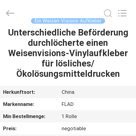
Flad
Ad
Material
Co.,Ltd.
All
Ein Weisen-Visions-Aufkleber
Rights
Reserved.
Unterschiedliche Beförderung
ZU
durchlöcherte einen
HAUSE
Weisenvisions-Vinylaufkleber
PRODUKTE
für lösliches/
Ökolösungsmitteldrucken
ÜBER
UNS
Herkunftsort:
China
Markenname:
FLAD
WERKSBESICHTIGUNG
Min Bestellmenge:
1 Rolle
QUALITÄTSKONTROLLE
Preis:
negotiable