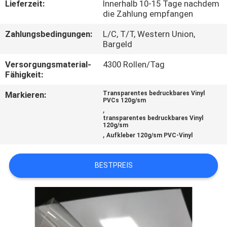
Lieferzeit:
Innerhalb 10-15 Tage nachdem
die Zahlung empfangen
KONTAKT
Zahlungsbedingungen:
L/C, T/T, Western Union,
MIT
Bargeld
UNS
Versorgungsmaterial-
4300 Rollen/Tag
Fähigkeit:
BITTE UM
Markieren:
Transparentes bedruckbares Vinyl
PVCs 120g/sm
EIN
,
transparentes bedruckbares Vinyl
ANGEBOT
120g/sm
,
Aufkleber 120g/sm PVC-Vinyl
SITEMAP
BESTPREIS
PRIVACY
POLICY