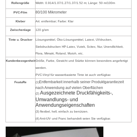
Rollengröße
Wid
t
h:
0.914/1.07/1.27/1.37/1.52 m; Länge: 50 m/100
m
80/100 Mikrometer
PVC-Film
Kleber
Art: entfernbar; Farbe: Klar
Zwischenlage
120 g/sm
Tinte u. Drucker
Lösungsmittel, Öko-Lösungsmittel, Latext, UVdrucken,
Siebdruckdrucken
HP-Latex, Vutek, Scitex, Nur, Unendlichkeit,
Flora, Mimaki, Roland, Mutoh, etc.
Kundenbezogenheit
Größe, Farbe, Gewicht und Stärke können besonders angefertigt
werden.
PVC-Vinyl für wasserbasierte Tinte ist auch verfügbar.
Entfernbarkeit innerhalb seiner Produktgarantiezeit
Featu
Re
(1)
nach Anwendung auf vielen Oberflächen
Ausgezeichnete Druckfähigkeits-,
(2)
Umwandlungs- und
Anwendungseigenschaften
(3) flexibel, hell, einfach zu benützen
.
(4) Anti-UV- und Franc behandelt seien Sie verfügbar.