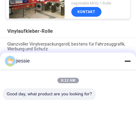
negotiable MOQ:1 Rolle
KONTAKT
Vinylaufkleber-Rolle
Glanzvoller Vinylverpackungsroll, bestens für Fahrzeuggrafik,
Werbung und Schutz
jiessie
Breitplatte Rückziehbare Roller Werbung Aluminiumbanner
Stehen Rollen bis Anzeige 85x200cm
Pantone Vinyl Aufkleber Roll Glanz Finish Ideal für Werbung
8:12 AM
Promotion Dekoration verwendet langlebige und auffällige
Farben
Good day, what product are you looking for?
Beliebte Kategorien
Alle
Vinylboden-
Vinylaufkleber-Rolle
Aufkleber-Rolle