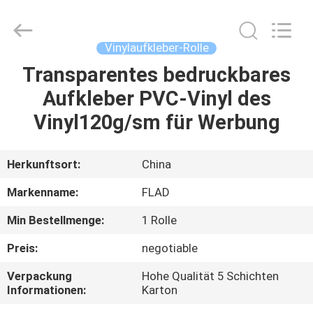
Flad
Ad
Material
Co.,Ltd.
All
Vinylaufkleber-Rolle
Rights
Reserved.
Transparentes bedruckbares
ZU
Aufkleber PVC-Vinyl des
HAUSE
Vinyl120g/sm für Werbung
PRODUKTE
Herkunftsort:
China
ÜBER
Markenname:
FLAD
UNS
Min Bestellmenge:
1 Rolle
Preis:
negotiable
WERKSBESICHTIGUNG
Verpackung
Hohe Qualität 5 Schichten
Informationen:
Karton
QUALITÄTSKONTROLLE