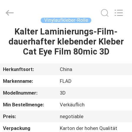
Flad
Ad
Material
Co.,Ltd.
All
Vinylaufkleber-Rolle
Rights
Reserved.
Kalter Laminierungs-Film-
ZU
dauerhafter klebender Kleber
HAUSE
Cat Eye Film 80mic 3D
PRODUKTE
Herkunftsort:
China
ÜBER
Markenname:
FLAD
UNS
Modellnummer:
3D
Min Bestellmenge:
Verkäuflich
WERKSBESICHTIGUNG
Preis:
negotiable
QUALITÄTSKONTROLLE
Verpackung
Karton der hohen Qualität