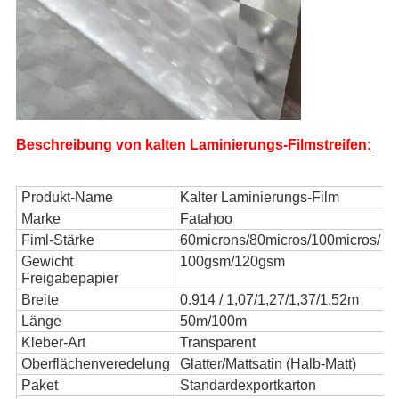
Beschreibung von kalten Laminierungs-Filmstreifen:
Produkt-Name
Kalter Laminierungs-Film
Marke
Fatahoo
Fiml-Stärke
60microns/80micros/100micros/
Gewicht
100gsm/120gsm
Freigabepapier
Breite
0.914 / 1,07/1,27/1,37/1.52m
Länge
50m/100m
Kleber-Art
Transparent
Oberflächenveredelung
Glatter/Mattsatin (Halb-Matt)
Paket
Standardexportkarton