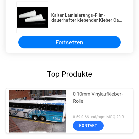
Kalter Laminierungs-Film-
dauerhafter klebender Kleber Cat
Eye Film 80mic 3D
Fortsetzen
Top Produkte
0.10mm Vinylaufkleber-
Rolle
0.59-0.66 usd/sqm MOQ:20 Rolls
KONTAKT