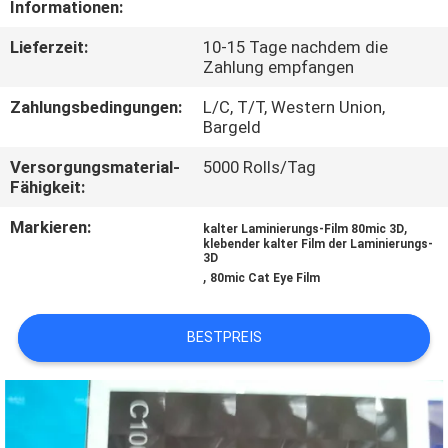
Informationen:
KONTAKT
Lieferzeit:
10-15 Tage nachdem die
Zahlung empfangen
MIT
UNS
Zahlungsbedingungen:
L/C, T/T, Western Union,
Bargeld
Versorgungsmaterial-
5000 Rolls/Tag
BITTE UM
Fähigkeit:
EIN
Markieren:
,
kalter Laminierungs-Film 80mic 3D
ANGEBOT
klebender kalter Film der Laminierungs-
3D
,
80mic Cat Eye Film
SITEMAP
BESTPREIS
PRIVACY
POLICY