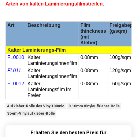
Arten von kalten Laminierungsfilmstreifen:
Art
Beschreibung
Film
Freigabepa
thinckness
(g/sqm)
(mit
Kleber)
Kalter Laminierungs-Film
FL0010
Kalter
0.08mm
100g/sqm
Laminierungsinnenfilm
FL011
Kalter
0.08mm
120g/sqm
Laminierungsinnenfilm
FL0012
Kalter
0.08mm
160g/sqm
Laminierungsfilm im
Freien
Aufkleber-Rolle des Vinyl100mic
0.10mm Vinylaufkleber-Rolle
Soem-Vinylaufkleber-Rolle
Erhalten Sie den besten Preis für