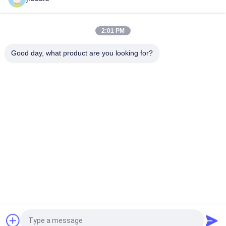
Stehen Rollen bis Anzeige 85x200cm
Pantone Vinyl Aufkleber Roll Glanz Finish Ideal für Werbung
2:01 PM
Promotion Dekoration verwendet langlebige und auffällige
Farben
Good day, what product are you looking for?
Beliebte Kategorien
Alle
Vinylboden-
Vinylaufkleber-Rolle
Aufkleber-Rolle
Magnetisches Blatt 
Selbstklebender 
Rolls
Vinylaufkleber
Reflektierender 
Multi 
Vinylaufkleber
Farbvinylaufkleber
Ein Weisen-Visions-
Kalter Laminierungs-
Aufkleber
Film
Fordern Sie ein Angebot