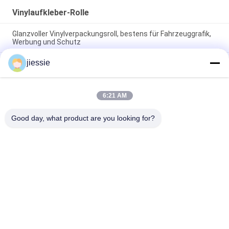
Vinylaufkleber-Rolle
Glanzvoller Vinylverpackungsroll, bestens für Fahrzeuggrafik,
Werbung und Schutz
jiessie
Breitplatte Rückziehbare Roller Werbung Aluminiumbanner
Stehen Rollen bis Anzeige 85x200cm
Pantone Vinyl Aufkleber Roll Glanz Finish Ideal für Werbung
6:21 AM
Promotion Dekoration verwendet langlebige und auffällige
Farben
Good day, what product are you looking for?
Beliebte Kategorien
Alle
Vinylboden-
Vinylaufkleber-Rolle
Aufkleber-Rolle
Magnetisches Blatt 
Selbstklebender 
Rolls
Vinylaufkleber
Reflektierender 
Multi 