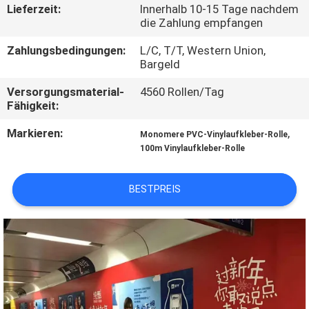
Lieferzeit:
Innerhalb 10-15 Tage nachdem
die Zahlung empfangen
KONTAKT
MIT
Zahlungsbedingungen:
L/C, T/T, Western Union,
Bargeld
UNS
Versorgungsmaterial-
4560 Rollen/Tag
Fähigkeit:
BITTE UM
Markieren:
,
Monomere PVC-Vinylaufkleber-Rolle
EIN
100m Vinylaufkleber-Rolle
ANGEBOT
BESTPREIS
SITEMAP
PRIVACY
POLICY