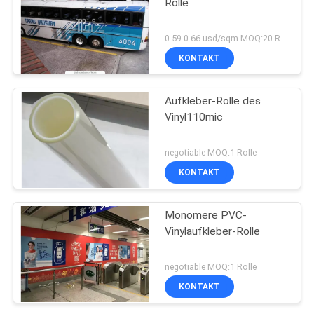
Rolle
0.59-0.66 usd/sqm MOQ:20 Rolls
KONTAKT
Aufkleber-Rolle des
Vinyl110mic
negotiable MOQ:1 Rolle
KONTAKT
Monomere PVC-
Vinylaufkleber-Rolle
negotiable MOQ:1 Rolle
KONTAKT