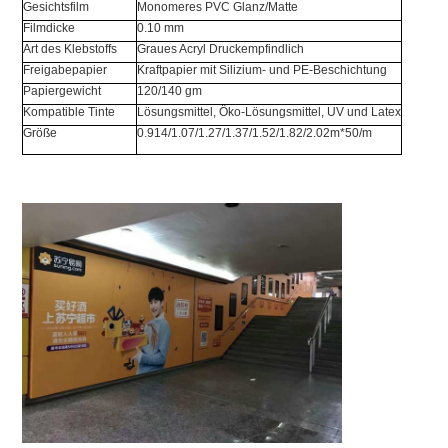
Gesichtsfilm
Monomeres PVC Glanz/Matte
Filmdicke
0.10 mm
Art des Klebstoffs
Graues Acryl Druckempfindlich
Freigabepapier
Kraftpapier mit Silizium- und PE-Beschichtung
Papiergewicht
120/140 gm
Kompatible Tinte
Lösungsmittel, Öko-Lösungsmittel, UV und Latex
Größe
0.914/1.07/1.27/1.37/1.52/1.82/2.02m*50/m