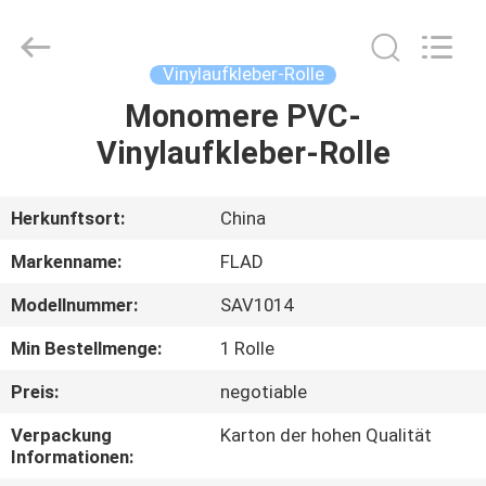
Flad
Ad
Material
Co.,Ltd.
All
Vinylaufkleber-Rolle
Rights
Reserved.
Monomere PVC-
ZU
Vinylaufkleber-Rolle
HAUSE
PRODUKTE
Herkunftsort:
China
Markenname:
FLAD
ÜBER
Modellnummer:
SAV1014
UNS
Min Bestellmenge:
1 Rolle
WERKSBESICHTIGUNG
Preis:
negotiable
Verpackung
Karton der hohen Qualität
Informationen:
QUALITÄTSKONTROLLE